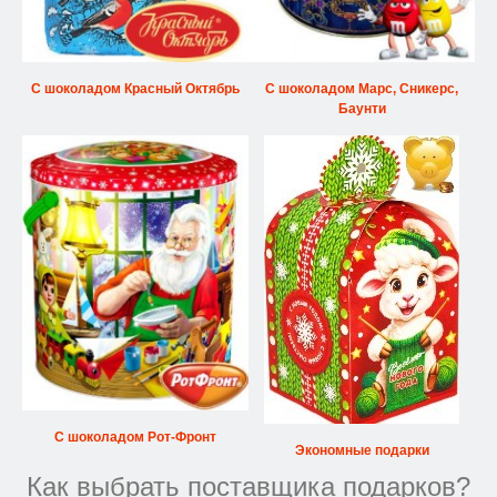
С шоколадом Красный Октябрь
С шоколадом Марс, Сникерс,
Баунти
С шоколадом Рот-Фронт
Экономные подарки
Как выбрать поставщика подарков?