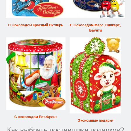
С шоколадом Красный Октябрь
С шоколадом Марс, Сникерс,
Баунти
С шоколадом Рот-Фронт
Экономные подарки
Как выбрать поставщика подарков?