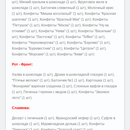
шт), Мягкий грильяж в шоколаде (1 шт), Фруктовое желе в
шоколаде (1 шт), Батончик сливочный (1 шт), Молочный ирис
(1 шт), Конфеты "Мишка косолапый" (1 шт), Конфеты "Красная
шапочка" (1 шт), Конфеты "Красный Мак" (1 шт), Конфеты
"Петушок" (1 шт), Конфеты "Маска" (1 шт), Конфеты "Ну-ка
отними!" (1 шт), Конфеты "Нива" (1 шт), Конфеты "Васильки" (1
шт), Конфеты "Ласточка" (1 шт), Конфеты "Toffee" (1 шт),
Конфеты "Черноморочка" (1 шт), Конфеты "Барокко" (1 шт),
Конфеты "Буревестник" (1 шт), Конфеты "Цитрон" (1 шт),
Конфеты "Морские" (1 шт), Конфеты "Киви" (1 шт)
Рот - Фронт:
Халва в шоколаде (1 шт), Драже в шоколадной глазури (1 шт),
"Птичье молоко" (1 шт), Батончик №1 (1 шт), Картошка (1 шт),
"Фонарики" вареная сгущенка (1 шт), Слоеные вафли в глазури
(1 шт), Печенье / пряник с медом (1 шт), Конфеты "Звонкое
лето" (1 шт)
Славянка:
Десерт с печеньем (1 шт), Французский зефир (1 шт), Суфле в
шоколаде (1 шт), Мармеладная долька (1 шт), Конфеты
"Левушка" (1 шт), Конфеты "Золотой степ" (1 шт)