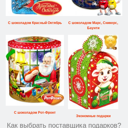
С шоколадом Красный Октябрь
С шоколадом Марс, Сникерс,
Баунти
С шоколадом Рот-Фронт
Экономные подарки
Как выбрать поставщика подарков?