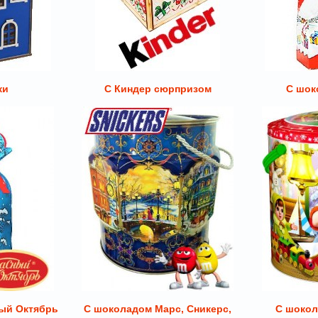
ки
С Киндер сюрпризом
С шок
ый Октябрь
С шоколадом Марс, Сникерс,
С шокол