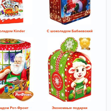
оладом Kinder
С шоколадом Бабаевский
адом Рот-Фронт
Экономные подарки