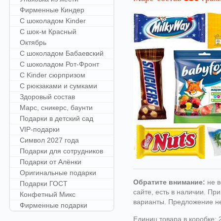
Фирменные Киндер
С шоколадом Kinder
С шок-м Красный
Октябрь
С шоколадом Бабаевский
С шоколадом Рот-Фронт
С Kinder сюрпризом
С рюкзаками и сумками
Здоровый состав
Марс, сникерс, баунти
Подарки в детский сад
VIP-подарки
Символ 2027 года
Подарки для сотрудников
Подарки от Алёнки
Оригинальные подарки
Обратите внимание:
не в
Подарки ГОСТ
сайте, есть в наличии. П
Конфетный Микс
варианты. Предложение н
Фирменные подарки
Единиц товара в коробке: 