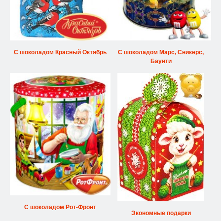
С шоколадом Красный Октябрь
С шоколадом Марс, Сникерс,
Баунти
С шоколадом Рот-Фронт
Экономные подарки