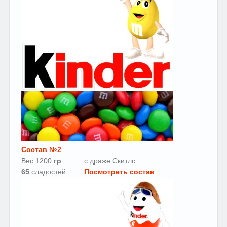
Состав №2
Вес:1200
гр
с драже Скитлс
65
сладостей
Посмотреть состав