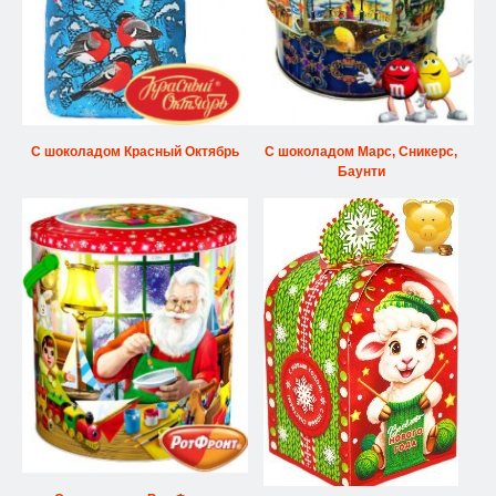
С шоколадом Красный Октябрь
С шоколадом Марс, Сникерс,
Баунти