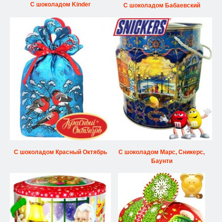
С шоколадом Kinder
С шоколадом Бабаевский
С шоколадом Красный Октябрь
С шоколадом Марс, Сникерс,
Баунти