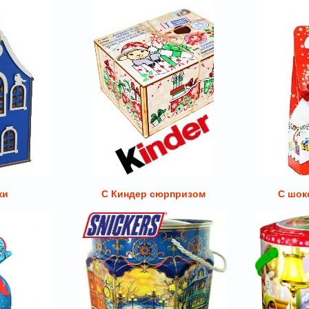
ки
С Киндер сюрпризом
С шок