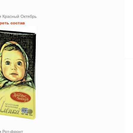
и Красный Октябрь
реть состав
и Рот-фронт