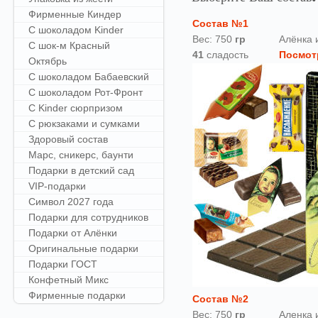
Фирменные Киндер
Состав №1
С шоколадом Kinder
Вес: 750
гр
Алёнка 
С шок-м Красный
41
сладость
Посмот
Октябрь
С шоколадом Бабаевский
С шоколадом Рот-Фронт
С Kinder сюрпризом
С рюкзаками и сумками
Здоровый состав
Марс, сникерс, баунти
Подарки в детский сад
VIP-подарки
Символ 2027 года
Подарки для сотрудников
Подарки от Алёнки
Оригинальные подарки
Подарки ГОСТ
Конфетный Микс
Фирменные подарки
Состав №2
Вес: 750
гр
Аленка 