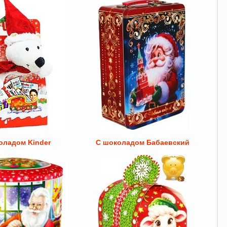
оладом Kinder
С шоколадом Бабаевский