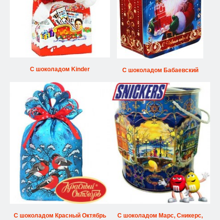
С шоколадом Kinder
С шоколадом Бабаевский
С шоколадом Красный Октябрь
С шоколадом Марс, Сникерс,