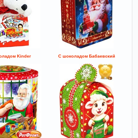
оладом Kinder
С шоколадом Бабаевский