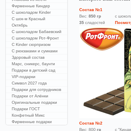
Фирменные Киндер
Состав №1
С шоколадом Kinder
Вес:
850
гр
с шокол
С шок-м Красный
35
сладостей
Посмот
Октябрь
С шоколадом Бабаевский
С шоколадом Рот-Фронт
С Kinder сюрпризом
С рюкзаками и сумками
Здоровый состав
Марс, сникерс, баунти
Подарки в детский сад
VIP-подарки
Символ 2027 года
Подарки для сотрудников
Подарки от Алёнки
Оригинальные подарки
Подарки ГОСТ
Конфетный Микс
Фирменные подарки
Состав №2
Вес: 800
гр
с "Кинд