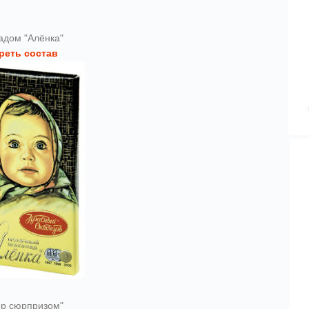
адом "Алёнка"
реть состав
ер сюрпризом"