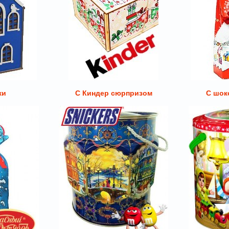
ки
С Киндер сюрпризом
С шок