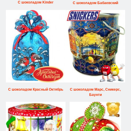
С шоколадом Kinder
С шоколадом Бабаевский
С шоколадом Красный Октябрь
С шоколадом Марс, Сникерс,
Баунти